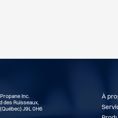
À pro
Propane Inc.
d des Ruisseaux,
Servi
 (Québec) J9L 0H6
Produ