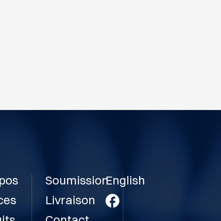
pos
Soumission
English
ces
Livraison
its
Contact